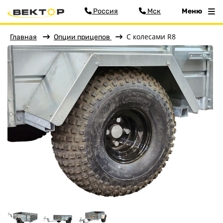
Россия
Мск
Меню
С колесами R8
Главная
Опции прицепов
Фильтр
Меню
Главная
Прицепы
О заводе
Оплата и доставка
Контакты