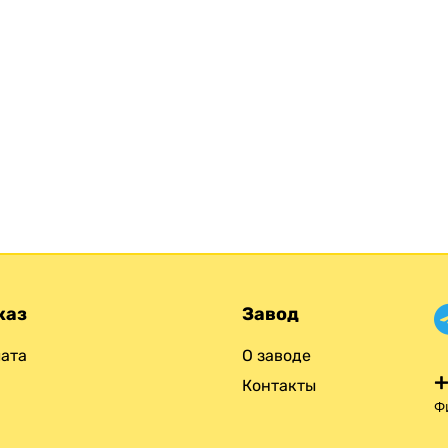
каз
Завод
ата
О заводе
+
Контакты
Ф