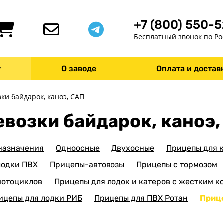
+7 (800) 550-
Бесплатный звонок по Ро
О заводе
Оплата и достав
ки байдарок, каноэ, САП
возки байдарок, каноэ,
 назначения
Одноосные
Двухосные
Прицепы для 
лодки ПВХ
Прицепы-автовозы
Прицепы с тормозом
мотоциклов
Прицепы для лодок и катеров с жестким к
ицепы для лодки РИБ
Прицепы для ПВХ Ротан
Прице