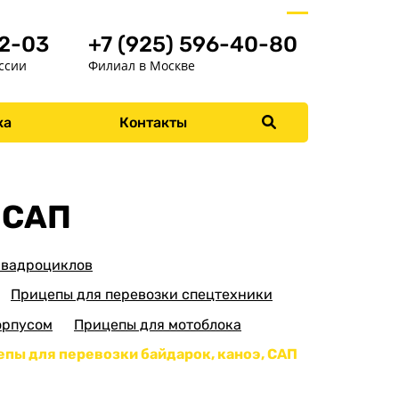
52-03
+7 (925) 596-40-80
ссии
Филиал в Москве
ка
Контакты
Меню
Главная
Прицепы
 САП
Бортовые
Для водной техники
квадроциклов
Спец. назначения
Прицепы для перевозки спецтехники
Одноосные
орпусом
Прицепы для мотоблока
Двухосные
пы для перевозки байдарок, каноэ, САП
Прицепы для
квадроциклов