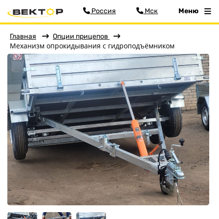
Россия
Мск
Меню
Главная
Опции прицепов
Механизм опрокидывания с гидроподъёмником
Фильтр
Меню
Главная
Прицепы
О заводе
Оплата и доставка