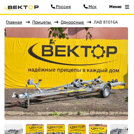
Россия
Мск
Меню
ЛАВ 81016А
Главная
Прицепы
Одноосные
Фильтр
Меню
Главная
Прицепы
Бортовые
Для водной техники
Спец. назначения