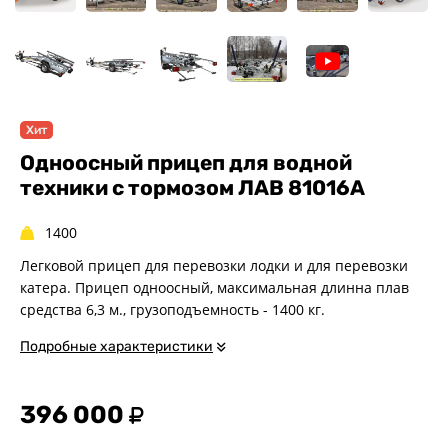
Одноосные
Двухосные
Прицепы для квадроциклов
Прицепы для гидроциклов
Прицеп для лодки ПВХ
Хит
Прицепы-автовозы
Одноосный прицеп для водной
Прицепы с тормозом
техники с тормозом ЛАВ 81016A
Прицепы для перевозки
спецтехники
1400
Прицепы для снегоходов
Легковой прицеп для перевозки лодки и для перевозки
Прицепы для мотоциклов
катера. Прицеп одноосный, максимальная длинна плав
средства 6,3 м., грузоподъемность - 1400 кг.
Прицепы для лодок и
катеров с жестким корпусом
Подробные характеристики
Прицепы для мотоблока
Прицепы для вездехода-
болотохода
396 000
Прицепы для лодки РИБ