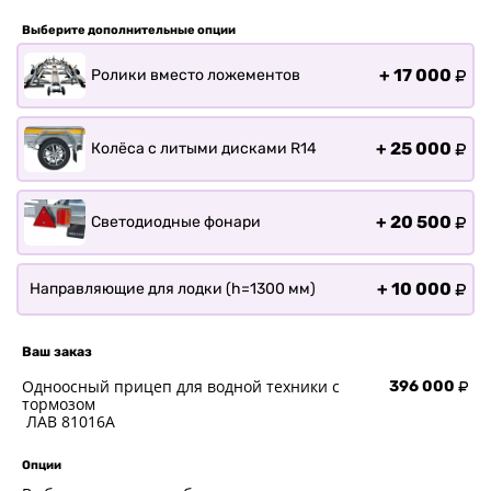
Прицепы для ПВХ Ротан
Выберите дополнительные опции
Прицепы для перевозки
байдарок, каноэ, САП
+
17 000
Ролики вместо ложементов
О заводе
Оплата и доставка
+
25 000
Колёса с литыми дисками R14
Контакты
+
20 500
Светодиодные фонари
+
10 000
Направляющие для лодки (h=1300 мм)
Ваш заказ
Одноосный прицеп для водной техники с
396 000
тормозом
ЛАВ 81016A
Опции