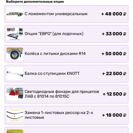
Выберите дополнительные опции
Прицепы для ПВХ Ротан
+
48 000
С ложементом универсальным
Прицепы для перевозки
байдарок, каноэ, САП
О заводе
+
33 000
Опция "ЕВРО" (для лодочных)
Оплата и доставка
Контакты
+
50 000
Колёса с литыми дисками R14
+
22 500
Балка со ступицами KNOTT
Светодиодные фонари для прицепов
+
12 500
ЛАВ с 81014 по 81015С
Замена 1-листовых рессор на 2-х
+
18 000
листовые