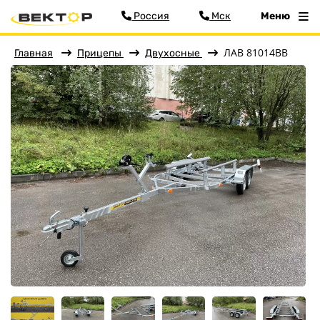
Россия
Мск
Меню
ЛАВ 81014ВВ
Главная
Прицепы
Двухосные
Фильтр
Меню
Главная
Прицепы
Бортовые
Для водной техники