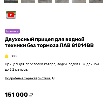
Спец. назначения
Одноосные
Двухосные
Прицепы для квадроциклов
Прицепы для гидроциклов
Новинка
Прицеп для лодки ПВХ
Двухосный прицеп для водной
Прицепы-автовозы
техники без тормоза ЛАВ 81014BB
Прицепы с тормозом
Прицепы для перевозки
388
спецтехники
Прицеп для перевозки катера, лодки, лодки ПВХ длиной
Прицепы для снегоходов
до 6,2 метров.
Прицепы для мотоциклов
Подробные характеристики
Прицепы для лодок и
катеров с жестким корпусом
Прицепы для мотоблока
151 000
Прицепы для вездехода-
болотохода
Прицепы для лодки РИБ