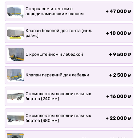
С каркасом и тентом с
+
47 000
аэродинамическим скосом
Клапан боковой для тента (инд.
+
10 000
разм.)
+
9 500
С кронштейном и лебедкой
+
2 500
Клапан передний для лебедки
С комплектом дополнительных
+
16 000
бортов (240 мм)
С комплектом дополнительных
+
22 000
бортов (380 мм)