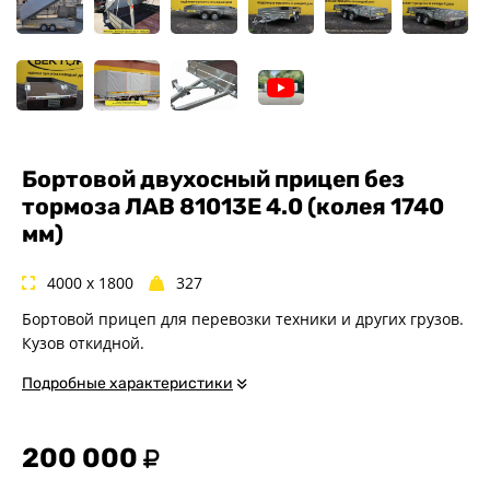
Спец. назначения
Одноосные
Двухосные
Прицепы для квадроциклов
Прицепы для гидроциклов
Прицеп для лодки ПВХ
Бортовой двухосный прицеп без
Прицепы-автовозы
тормоза ЛАВ 81013E 4.0 (колея 1740
Прицепы с тормозом
мм)
Прицепы для перевозки
спецтехники
4000 x 1800
327
Прицепы для снегоходов
Бортовой прицеп для перевозки техники и других грузов.
Прицепы для мотоциклов
Кузов откидной.
Прицепы для лодок и
катеров с жестким корпусом
Подробные характеристики
Прицепы для мотоблока
Прицепы для вездехода-
200 000
болотохода