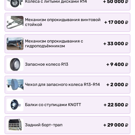
+
50 000
Колёса с литыми дисками R14
Механизм опрокидывания винтовой
+
17 000
стойкой
Механизм опрокидывания с
+
33 000
гидроподъёмником
+
9 400
Запасное колесо R13
+
2 000
Чехол для запасного колеса R13-R14
+
22 500
Балки со ступицами KNOTT
+
29 000
Задний борт-трап