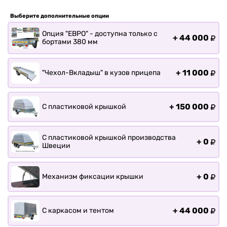
Прицепы для лодки РИБ
Прицепы для ПВХ Ротан
Выберите дополнительные опции
Прицепы для перевозки
Опция "ЕВРО" - доступна только с
+
44 000
байдарок, каноэ, САП
бортами 380 мм
О заводе
+
11 000
"Чехол-Вкладыш" в кузов прицепа
Оплата и доставка
Контакты
+
150 000
С пластиковой крышкой
С пластиковой крышкой производства
+
0
Швеции
+
0
Механизм фиксации крышки
+
44 000
С каркасом и тентом