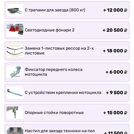
+
12 000
С трапами для заезда (800 кг)
+
20 500
Светодиодные фонари 2
Замена 1-листовых рессор на 2-х
+
18 000
листовые
Фиксатор переднего колеса
+
6 000
мотоцикла
+
9 500
С устройством крепления мотоцикла
+
15 000
Опорные стойки поворотные
Настил для заезда техники на пол
+
11 500