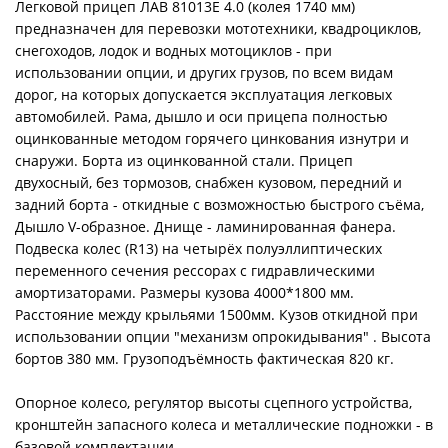
Легковой прицеп ЛАВ 81013Е 4.0 (колея 1740 мм)
предназначен для перевозки мототехники, квадроциклов,
снегоходов, лодок и водных мотоциклов - при
использовании опции, и других грузов, по всем видам
дорог, на которых допускается эксплуатация легковых
автомобилей. Рама, дышло и оси прицепа полностью
оцинкованные методом горячего цинкования изнутри и
снаружи. Борта из оцинкованной стали. Прицеп
двухосный, без тормозов, снабжен кузовом, передний и
задний борта - откидные с возможностью быстрого съёма,
Дышло V-образное. Днище - ламинированная фанера.
Подвеска колес (R13) на четырёх полуэллиптических
переменного сечения рессорах с гидравлическими
амортизаторами. Размеры кузова 4000*1800 мм.
Расстояние между крыльями 1500мм. Кузов откидной при
использовании опции "механизм опрокидывания" . Высота
бортов 380 мм. Грузоподъёмность фактическая 820 кг.
Опорное колесо, регулятор высоты сцепного устройства,
кронштейн запасного колеса и металлические подножки - в
базовой комплектации.