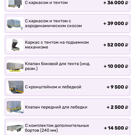
+
36 000
С каркасом и тентом
С каркасом и тентом с
+
39 000
аэродинамическим скосом
Каркас с тентом на подъемном
+
52 000
механизме
Клапан боковой для тента (инд.
+
10 000
разм.)
+
9 500
С кронштейном и лебедкой
+
2 500
Клапан передний для лебедки
С комплектом дополнительных
+
14 500
бортов (240 мм)