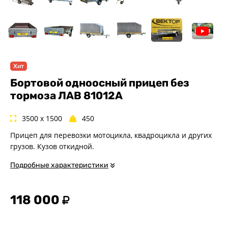
Спец. назначения
Одноосные
Двухосные
Прицепы для квадроциклов
Прицепы для гидроциклов
Хит
Прицеп для лодки ПВХ
Бортовой одноосный прицеп без
Прицепы-автовозы
тормоза ЛАВ 81012A
Прицепы с тормозом
3500 x 1500
450
Прицепы для перевозки
спецтехники
Прицеп для перевозки мотоцикла, квадроцикла и других
Прицепы для снегоходов
грузов. Кузов откидной.
Прицепы для мотоциклов
Подробные характеристики
Прицепы для лодок и
катеров с жестким корпусом
Прицепы для мотоблока
118 000
Прицепы для вездехода-
болотохода