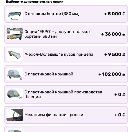
Выберите дополнительные опции
Прицепы для лодки РИБ
Прицепы для ПВХ Ротан
+
5 000
С высоким бортом (380 мм)
Прицепы для перевозки
байдарок, каноэ, САП
Опция "ЕВРО" - доступна только с
+
36 000
О заводе
бортами 380 мм
Оплата и доставка
Контакты
+
9 500
"Чехол-Вкладыш" в кузов прицепа
+
102 000
С пластиковой крышкой
С пластиковой крышкой производства
+
0
Швеции
+
0
Механизм фиксации крышки