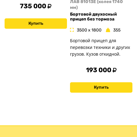
ЛАВ 81013E (колея 1740
735 000
мм)
Бортовой двухосный
прицеп без тормоза
Купить
3500 x 1800
355
Бортовой прицеп для
перевозки техники и других
грузов. Кузов откидной.
193 000
Купить