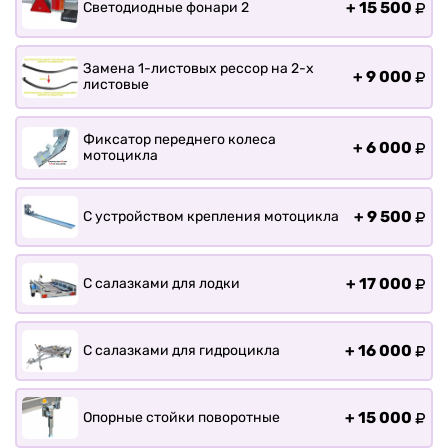
+
15 500
Светодиодные фонари 2
Замена 1-листовых рессор на 2-х
+
9 000
листовые
Фиксатор переднего колеса
+
6 000
мотоцикла
+
9 500
С устройством крепления мотоцикла
+
17 000
С салазками для лодки
+
16 000
С салазками для гидроцикла
+
15 000
Опорные стойки поворотные