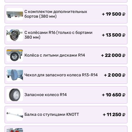
С комплектом дополнительных
+
19 500
бортов (380 мм)
С колёсами R16 (только с бортами
+
13 500
380 мм)
+
22 000
Колёса с литыми дисками R14
+
2 000
Чехол для запасного колеса R13-R14
+
10 650
Запасное колесо R14
+
11 250
Балка со ступицами KNOTT