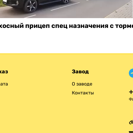
хосный прицеп спец назначения с торм
каз
Завод
ата
О заводе
+
Контакты
Ф